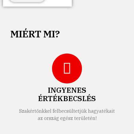
MIÉRT MI?
INGYENES
ÉRTÉKBECSLÉS
Szakértőnkkel felbecsültetjük hagyatékait
az ország egész területén!