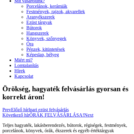
Mit vásárolunk?
Porcelánok, kerámiák
Festmények, rajzok, akvarellek
Aranyékszerek
Ezüst tárgyak
Bútorok
Hangszerek
Könyvek, szőnyegek
Óra
Pénzek, kitüntetések
Képeslap, bélyeg
Miért mi?
Lomtalanítás
Hírek
Kapcsolat
Örökség, hagyaték felvásárlás gyorsan és
korrekt áron!
Prev
Előző hír
Ipari ezüst felvásárlás
Következő hír
ÓRÁK FELVÁSÁRLÁSA!
Next
Teljes hagyaték, lakásberendezés, bútorok, régiségek, festmények,
porcelánok, könyvek, órák, ékszerek és egyéb értéktárgyak