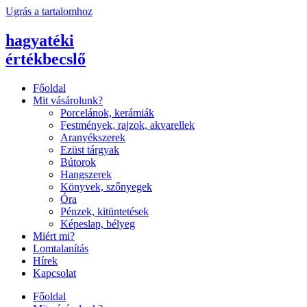
Ugrás a tartalomhoz
hagyatéki
értékbecslő
Főoldal
Mit vásárolunk?
Porcelánok, kerámiák
Festmények, rajzok, akvarellek
Aranyékszerek
Ezüst tárgyak
Bútorok
Hangszerek
Könyvek, szőnyegek
Óra
Pénzek, kitüntetések
Képeslap, bélyeg
Miért mi?
Lomtalanítás
Hírek
Kapcsolat
Főoldal