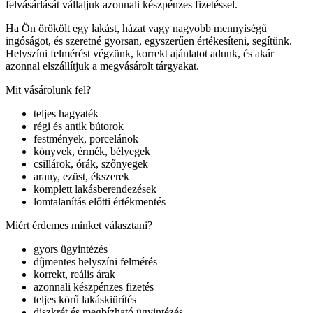
felvásárlását vállaljuk azonnali készpénzes fizetéssel.
Ha Ön örökölt egy lakást, házat vagy nagyobb mennyiségű
ingóságot, és szeretné gyorsan, egyszerűen értékesíteni, segítünk.
Helyszíni felmérést végzünk, korrekt ajánlatot adunk, és akár
azonnal elszállítjuk a megvásárolt tárgyakat.
Mit vásárolunk fel?
teljes hagyaték
régi és antik bútorok
festmények, porcelánok
könyvek, érmék, bélyegek
csillárok, órák, szőnyegek
arany, ezüst, ékszerek
komplett lakásberendezések
lomtalanítás előtti értékmentés
Miért érdemes minket választani?
gyors ügyintézés
díjmentes helyszíni felmérés
korrekt, reális árak
azonnali készpénzes fizetés
teljes körű lakáskiürítés
diszkrét és megbízható ügyintézés