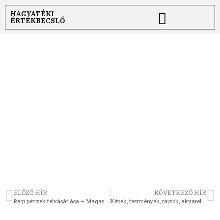
HAGYATÉKI
ÉRTÉKBECSLŐ
Régiségek
felvásárlása –
Hogyan adhatja el
értékes antik
tárgyait a legjobb
áron?
ELŐZŐ HÍR
KÖVETKEZŐ HÍR
Régi pénzek felvásárlása – Magas áron vásárolunk régi érméket és bankjegyeket
Képek, festmények, rajzok, akvarellek, nyomatok és rézkarcok ingyenes értékbecslése, felvásárlása országosan