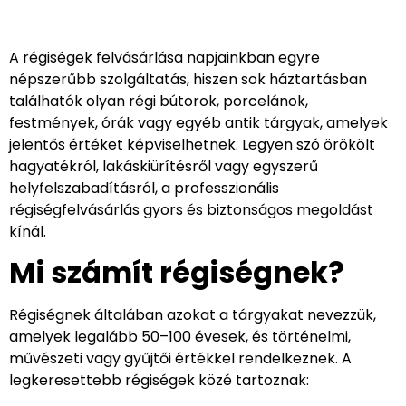
A régiségek felvásárlása napjainkban egyre
népszerűbb szolgáltatás, hiszen sok háztartásban
találhatók olyan régi bútorok, porcelánok,
festmények, órák vagy egyéb antik tárgyak, amelyek
jelentős értéket képviselhetnek. Legyen szó örökölt
hagyatékról, lakáskiürítésről vagy egyszerű
helyfelszabadításról, a professzionális
régiségfelvásárlás gyors és biztonságos megoldást
kínál.
Mi számít régiségnek?
Régiségnek általában azokat a tárgyakat nevezzük,
amelyek legalább 50–100 évesek, és történelmi,
művészeti vagy gyűjtői értékkel rendelkeznek. A
legkeresettebb régiségek közé tartoznak: