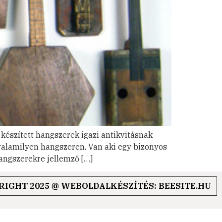
észített hangszerek igazi antikvitásnak
valamilyen hangszeren. Van aki egy bizonyos
hangszerekre jellemző […]
RIGHT 2025 @ WEBOLDALKÉSZÍTÉS: BEESITE.HU
lás