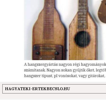
A hangszergyártás nagyon régi hagyományokka
számítanak. Nagyon sokan gyűjtik őket, legtö
hangszer típust, pl vonósokat, vagy gitárokat
HAGYATEKI-ERTEKBECSLO.HU
Ré