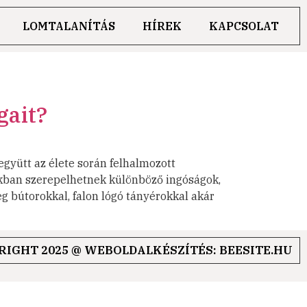
LOMTALANÍTÁS
HÍREK
KAPCSOLAT
gait?
gyütt az élete során felhalmozott
ékban szerepelhetnek különböző ingóságok,
g bútorokkal, falon lógó tányérokkal akár
RIGHT 2025 @ WEBOLDALKÉSZÍTÉS: BEESITE.HU
lás