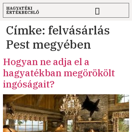
HAGYATÉKI
ÉRTÉKBECSLŐ
Címke:
felvásárlás
Pest megyében
Hogyan ne adja el a
hagyatékban megörökölt
ingóságait?