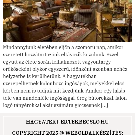
Mindannyiunk életében eljön a szomorú nap, amikor
szeretett hozzátartozónk eltávozik közülünk. Ezzel
együtt az élete során felhalmozott vagyontárgy
örököseként olykor egyszerű, időnként azonban nehéz
helyzetbe is kerülhetünk. A hagyatékban
szerepelhetnek különböző ingóságok, melyekkel első
körben nem is tudjuk mit kezdjünk. Amikor egy lakás
tele van mindenféle ingósággal, öreg bútorokkal, falon
lógó tányérokkal akár számára giccsesnek […]
HAGYATEKI-ERTEKBECSLO.HU
COPYRIGHT 2025 @ WEBOLDALKÉSZÍTÉS: