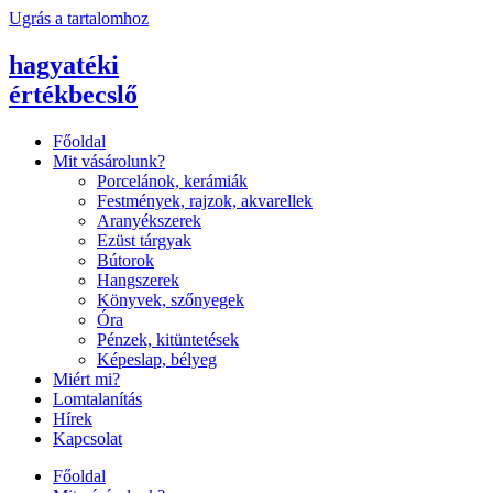
Ugrás a tartalomhoz
hagyatéki
értékbecslő
Főoldal
Mit vásárolunk?
Porcelánok, kerámiák
Festmények, rajzok, akvarellek
Aranyékszerek
Ezüst tárgyak
Bútorok
Hangszerek
Könyvek, szőnyegek
Óra
Pénzek, kitüntetések
Képeslap, bélyeg
Miért mi?
Lomtalanítás
Hírek
Kapcsolat
Főoldal