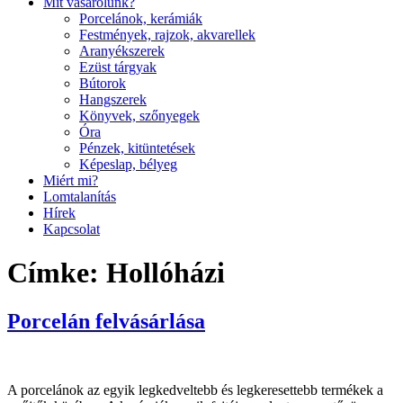
Mit vásárolunk?
Porcelánok, kerámiák
Festmények, rajzok, akvarellek
Aranyékszerek
Ezüst tárgyak
Bútorok
Hangszerek
Könyvek, szőnyegek
Óra
Pénzek, kitüntetések
Képeslap, bélyeg
Miért mi?
Lomtalanítás
Hírek
Kapcsolat
Címke:
Hollóházi
Porcelán felvásárlása
A porcelánok az egyik legkedveltebb és legkeresettebb termékek a