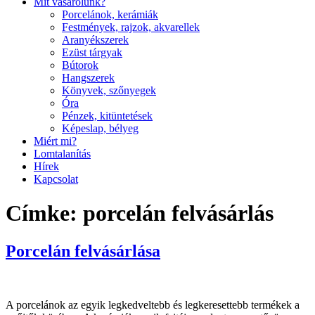
Mit vásárolunk?
Porcelánok, kerámiák
Festmények, rajzok, akvarellek
Aranyékszerek
Ezüst tárgyak
Bútorok
Hangszerek
Könyvek, szőnyegek
Óra
Pénzek, kitüntetések
Képeslap, bélyeg
Miért mi?
Lomtalanítás
Hírek
Kapcsolat
Címke:
porcelán felvásárlás
Porcelán felvásárlása
A porcelánok az egyik legkedveltebb és legkeresettebb termékek a