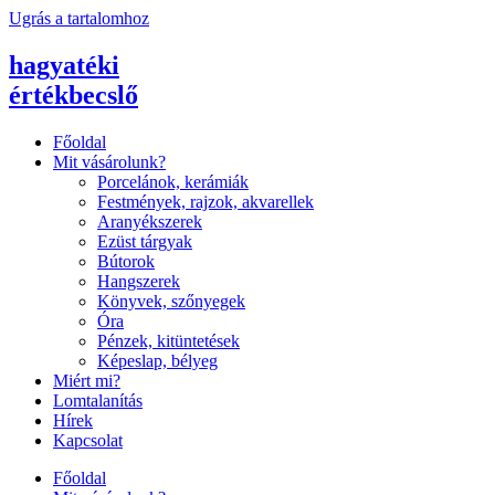
Ugrás a tartalomhoz
hagyatéki
értékbecslő
Főoldal
Mit vásárolunk?
Porcelánok, kerámiák
Festmények, rajzok, akvarellek
Aranyékszerek
Ezüst tárgyak
Bútorok
Hangszerek
Könyvek, szőnyegek
Óra
Pénzek, kitüntetések
Képeslap, bélyeg
Miért mi?
Lomtalanítás
Hírek
Kapcsolat
Főoldal