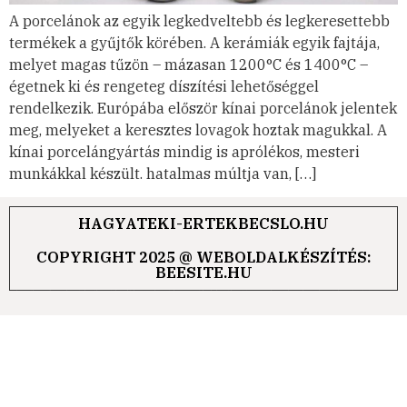
A porcelánok az egyik legkedveltebb és legkeresettebb
termékek a gyűjtők körében. A kerámiák egyik fajtája,
melyet magas tűzön – mázasan 1200°C és 1400°C –
égetnek ki és rengeteg díszítési lehetőséggel
rendelkezik. Európába először kínai porcelánok jelentek
meg, melyeket a keresztes lovagok hoztak magukkal. A
kínai porcelángyártás mindig is aprólékos, mesteri
munkákkal készült. hatalmas múltja van, […]
HAGYATEKI-ERTEKBECSLO.HU
COPYRIGHT 2025 @ WEBOLDALKÉSZÍTÉS:
BEESITE.HU
Régiségfelvásárlás, arany-ezüst árfolyam vásárlás , Ipari Ezüst felvásárlás , hanglemez felvásárlás , bakelit lemez felvásárlás , antik felvásárlás Budapest , antik felvásárlás Vidék , festmény felvásárlás, régiség eladás , arany felvásárlás , arany ezüst pénz felvásárlás , azonnali készpénz , régi bútorok felvásárlás , fogarany felvásárlás , hagyaték felvásárlás , hagyatéki értékbecslés , azonnali készpénzes felvásárlás , képeslapok felvásárlása , akvarell felvásárlás , hanglemez felvásárlás , bakellit lemez felvásárlás , lakás kiürítés , régiségbolt , régiség értékbecslés , régi pénzek , brilliáns ékszerek , karóra felvásárlás, fali óra felvásárlás