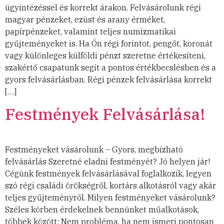
ügyintézéssel és korrekt árakon. Felvásárolunk régi
magyar pénzeket, ezüst és arany érméket,
papírpénzeket, valamint teljes numizmatikai
gyűjteményeket is. Ha Ön régi forintot, pengőt, koronát
vagy különleges külföldi pénzt szeretne értékesíteni,
szakértő csapatunk segít a pontos értékbecslésben és a
gyors felvásárlásban. Régi pénzek felvásárlása korrekt
[…]
Festmények Felvásárlása!
Festményeket vásárolunk – Gyors, megbízható
felvásárlás Szeretné eladni festményét? Jó helyen jár!
Cégünk festmények felvásárlásával foglalkozik, legyen
szó régi családi örökségről, kortárs alkotásról vagy akár
teljes gyűjteményről. Milyen festményeket vásárolunk?
Széles körben érdekelnek bennünket műalkotások,
többek között: Nem probléma, ha nem ismeri pontosan