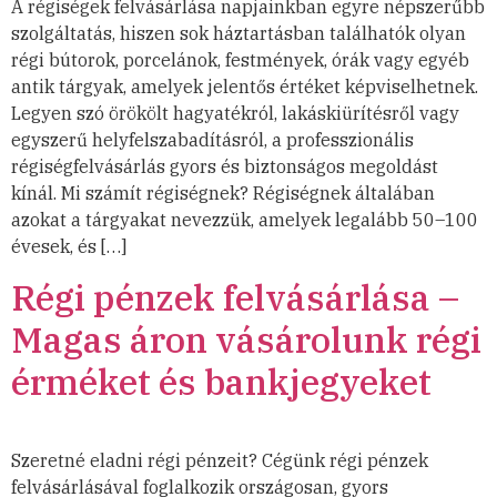
A régiségek felvásárlása napjainkban egyre népszerűbb
szolgáltatás, hiszen sok háztartásban találhatók olyan
régi bútorok, porcelánok, festmények, órák vagy egyéb
antik tárgyak, amelyek jelentős értéket képviselhetnek.
Legyen szó örökölt hagyatékról, lakáskiürítésről vagy
egyszerű helyfelszabadításról, a professzionális
régiségfelvásárlás gyors és biztonságos megoldást
kínál. Mi számít régiségnek? Régiségnek általában
azokat a tárgyakat nevezzük, amelyek legalább 50–100
évesek, és […]
Régi pénzek felvásárlása –
Magas áron vásárolunk régi
érméket és bankjegyeket
Szeretné eladni régi pénzeit? Cégünk régi pénzek
felvásárlásával foglalkozik országosan, gyors