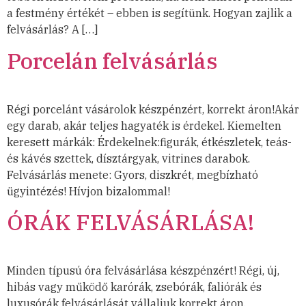
a festmény értékét – ebben is segítünk. Hogyan zajlik a
felvásárlás? A […]
Porcelán felvásárlás
Régi porcelánt vásárolok készpénzért, korrekt áron!Akár
egy darab, akár teljes hagyaték is érdekel. Kiemelten
keresett márkák: Érdekelnek:figurák, étkészletek, teás-
és kávés szettek, dísztárgyak, vitrines darabok.
Felvásárlás menete: Gyors, diszkrét, megbízható
ügyintézés! Hívjon bizalommal!
ÓRÁK FELVÁSÁRLÁSA!
Minden típusú óra felvásárlása készpénzért! Régi, új,
hibás vagy működő karórák, zsebórák, faliórák és
luxusórák felvásárlását vállaljuk korrekt áron.