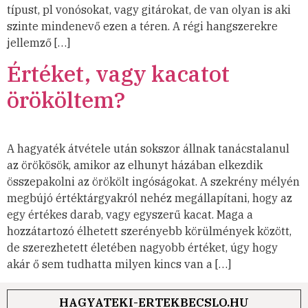
típust, pl vonósokat, vagy gitárokat, de van olyan is aki
szinte mindenevő ezen a téren. A régi hangszerekre
jellemző […]
Értéket, vagy kacatot
örököltem?
A hagyaték átvétele után sokszor állnak tanácstalanul
az örökösök, amikor az elhunyt házában elkezdik
összepakolni az örökölt ingóságokat. A szekrény mélyén
megbújó értéktárgyakról nehéz megállapítani, hogy az
egy értékes darab, vagy egyszerű kacat. Maga a
hozzátartozó élhetett szerényebb körülmények között,
de szerezhetett életében nagyobb értéket, úgy hogy
akár ő sem tudhatta milyen kincs van a […]
HAGYATEKI-ERTEKBECSLO.HU