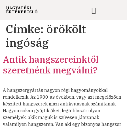
HAGYATÉKI
ÉRTÉKBECSLŐ
Címke:
örökölt
ingóság
Antik hangszereinktől
szeretnénk megválni?
A hangszergyártás nagyon régi hagyományokkal
rendelkezik. Az 1900-as években, vagy azt megelőzően
készített hangszerek igazi antikvitásnak számítanak.
Nagyon sokan gyűjtik őket, legtöbbször olyan
személyek, akik maguk is szívesen játszanak
valamilyen hangszeren. Van aki egy bizonyos hangszer