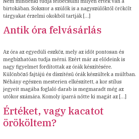
Nem mindenki tudja felbecsülni milyen érték van a
birtokában. Sokszor a szülők is a nagyszülőktől örökölt
tárgyakat érzelmi okokból tartják […]
Antik óra felvásárlás
Az óra az egyedüli eszköz, mely az időt pontosan és
megbízhatóan tudja mérni. Ezért már az elődeink is
nagy figyelmet fordítottak az órák készítésére.
Különböző fajtájú és díszítésű órák készültek a múltban.
Néhány egészen mesterien elkészített, a kor stílus
jegyeit magába foglaló darab is megmaradt még az
utókor számára. Komoly iparrá nőtte ki magát az […]
Értéket, vagy kacatot
örököltem?