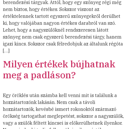
berendezési tárgyak. Attól, hogy egy szőnyeg régi még
nem biztos, hogy értékes. Sokszor viszont az
értéktelennek tartott egyszerű szőnyegekről derülhet
ki, hogy valójában nagyon értékes darabról van szó.
Lehet, hogy a nagyszülőknél rendszeresen látott
szőnyeg nem csak egyszerű berendezési tárgy, hanem
igazi kincs. Sokszor csak félredobjuk az általunk régóta
[…]
Milyen értékek bújhatnak
meg a padláson?
Egy öröklés után számba kell venni mit is találunk a
hozzátartozónk lakásán. Nem csak a távoli
hozzátartozók, kevésbé ismert rokonoktól származó
örökség tartogathat meglepetést, sokszor a nagyszülők,
vagy a szülők féltett kincsei is előkerülhetnek ilyenkor.