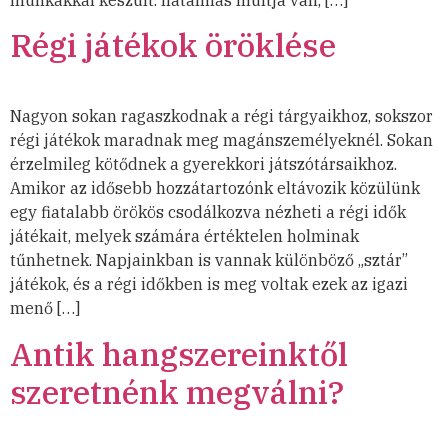
munkákkal készült. hatalmas múltja van, […]
Régi játékok öröklése
Nagyon sokan ragaszkodnak a régi tárgyaikhoz, sokszor
régi játékok maradnak meg magánszemélyeknél. Sokan
érzelmileg kötődnek a gyerekkori játszótársaikhoz.
Amikor az idősebb hozzátartozónk eltávozik közülünk
egy fiatalabb örökös csodálkozva nézheti a régi idők
játékait, melyek számára értéktelen holminak
tűnhetnek. Napjainkban is vannak különböző „sztár”
játékok, és a régi időkben is meg voltak ezek az igazi
menő […]
Antik hangszereinktől
szeretnénk megválni?