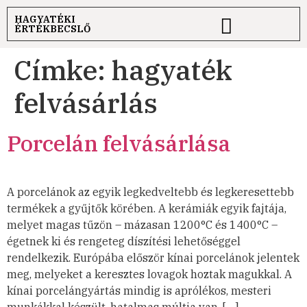
HAGYATÉKI
ÉRTÉKBECSLŐ
Címke:
hagyaték
felvásárlás
Porcelán felvásárlása
A porcelánok az egyik legkedveltebb és legkeresettebb
termékek a gyűjtők körében. A kerámiák egyik fajtája,
melyet magas tűzön – mázasan 1200°C és 1400°C –
égetnek ki és rengeteg díszítési lehetőséggel
rendelkezik. Európába először kínai porcelánok jelentek
meg, melyeket a keresztes lovagok hoztak magukkal. A
kínai porcelángyártás mindig is aprólékos, mesteri