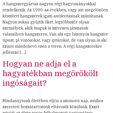
A hangszergyártás nagyon régi hagyományokkal
rendelkezik. Az 1900-as években, vagy azt megelőzően
készített hangszerek igazi antikvitásnak számítanak.
Nagyon sokan gyűjtik őket, legtöbbször olyan
személyek, akik maguk is szívesen játszanak
valamilyen hangszeren. Van aki egy bizonyos hangszer
típust, pl vonósokat, vagy gitárokat, de van olyan is aki
szinte mindenevő ezen a téren. A régi hangszerekre
jellemző […]
Hogyan ne adja el a
hagyatékban megörökölt
ingóságait?
Mindannyiunk életében eljön a szomorú nap, amikor
szeretett hozzátartozónk eltávozik közülünk. Ezzel
együtt az élete során felhalmozott vagyontárgy