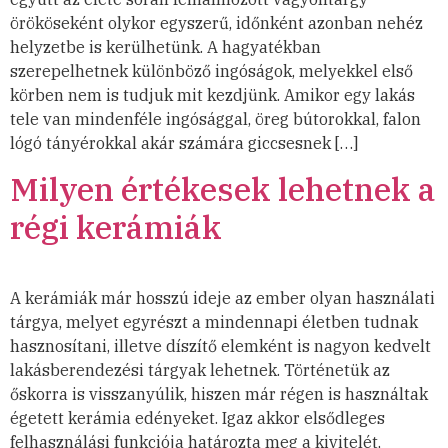
örököseként olykor egyszerű, időnként azonban nehéz
helyzetbe is kerülhetünk. A hagyatékban
szerepelhetnek különböző ingóságok, melyekkel első
körben nem is tudjuk mit kezdjünk. Amikor egy lakás
tele van mindenféle ingósággal, öreg bútorokkal, falon
lógó tányérokkal akár számára giccsesnek […]
Milyen értékesek lehetnek a
régi kerámiák
A kerámiák már hosszú ideje az ember olyan használati
tárgya, melyet egyrészt a mindennapi életben tudnak
hasznosítani, illetve díszítő elemként is nagyon kedvelt
lakásberendezési tárgyak lehetnek. Történetük az
őskorra is visszanyúlik, hiszen már régen is használtak
égetett kerámia edényeket. Igaz akkor elsődleges
felhasználási funkciója határozta meg a kivitelét,